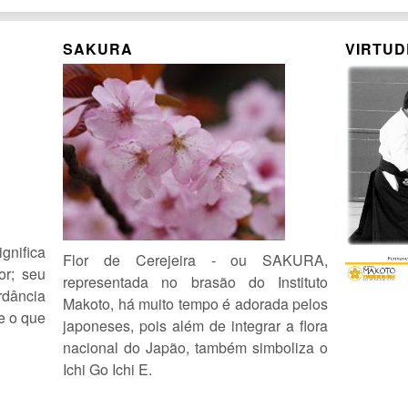
SAKURA
VIRTUD
nifica
Flor de Cerejeira - ou SAKURA,
or; seu
representada no brasão do Instituto
dância
Makoto, há muito tempo é adorada pelos
re o que
japoneses, pois além de integrar a flora
nacional do Japão, também simboliza o
Ichi Go Ichi E.