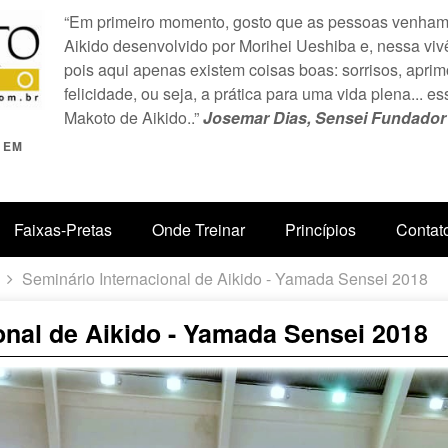
“Em primeiro momento, gosto que as pessoas venham 
Aikido desenvolvido por Morihei Ueshiba e, nessa viv
pois aqui apenas existem coisas boas: sorrisos, apr
felicidade, ou seja, a prática para uma vida plena... es
Makoto de Aikido..”
Josemar Dias, Sensei Fundador d
 EM
Faixas-Pretas
Onde Treinar
Princípios
Contat
Seminário Internacional de Aikido - Yamada Sensei 2018
onal de Aikido - Yamada Sensei 2018