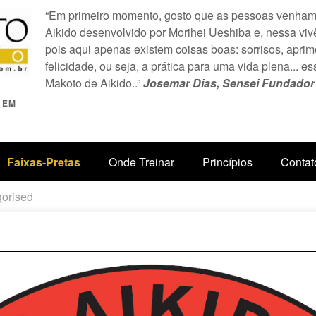
“Em primeiro momento, gosto que as pessoas venham 
Aikido desenvolvido por Morihei Ueshiba e, nessa viv
pois aqui apenas existem coisas boas: sorrisos, apr
felicidade, ou seja, a prática para uma vida plena... es
Makoto de Aikido..”
Josemar Dias, Sensei Fundador d
 EM
Faixas-Pretas
Onde Treinar
Princípios
Contat
orised