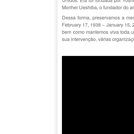
Unidos. Ela foi fundada por Yosh
Morihei Ueshiba, o fundador do a
Dessa forma, preservamos a me
February 17, 1938 – January 15, 20
bem como mantemos viva toda um
sua intervenção, várias organiza