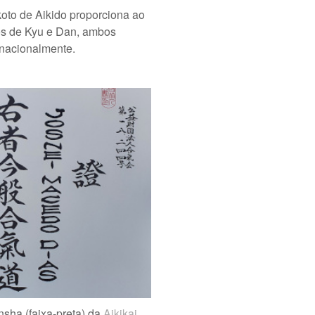
oto de Aikido proporciona ao
dos de Kyu e Dan, ambos
rnacionalmente.
nsha (faixa-preta) da
Aikikai