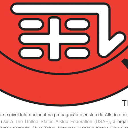
de e nível internacional na propagação e ensino do Aikido em
iou-se a
The United States Aikido Federation (USAF)
, a orga