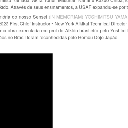
imitsu Yamada, Akira Tohei, Mitsunari Kanai e Kazuo Chiba, t
ikido. Através de seus ensinamentos, a USAF expandiu-se por to
mória do nosso Sensei
(IN MEMORIAM) YOSHIMITSU YAMA
23 First Chief Instructor • New York Aikikai Technical Director
a obra executada em prol do Aikido brasileiro pelo Yoshimi
ções no Brasil foram reconhecidas pelo Hombu Dojo Japão.