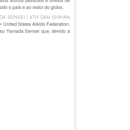
odos alunos pessoais e diretos de
do o país e ao redor do globo.
DA SENSEI | 8TH DAN SHIHAN
 • United States Aikido Federation,
tsu Yamada Sensei que, devido a